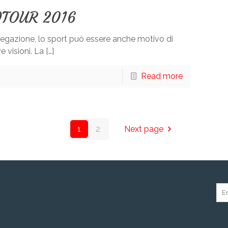
OTOUR 2016
regazione, lo sport può essere anche motivo di
 visioni. La […]
Read more
1
2
Next page